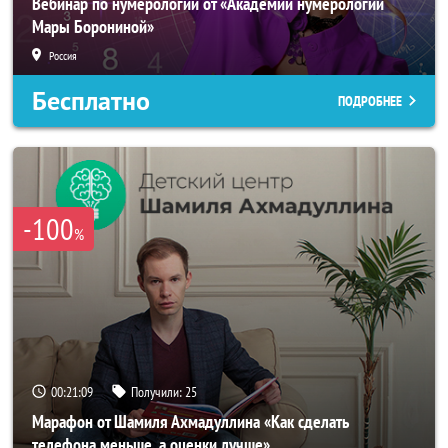
Вебинар по нумерологии от «Академии нумерологии
Мары Борониной»
Россия
Бесплатно
ПОДРОБНЕЕ
-100
%
00:21:06
Получили:
25
Марафон от Шамиля Ахмадуллина «Как сделать
телефона меньше, а оценки лучше»