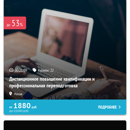
53
%
до
00:21:06
Купили:
22
Дистанционное повышение квалификации и
профессиональная переподготовка
Россия
1880
ПОДРОБНЕЕ
от
руб.
до
21500
руб.