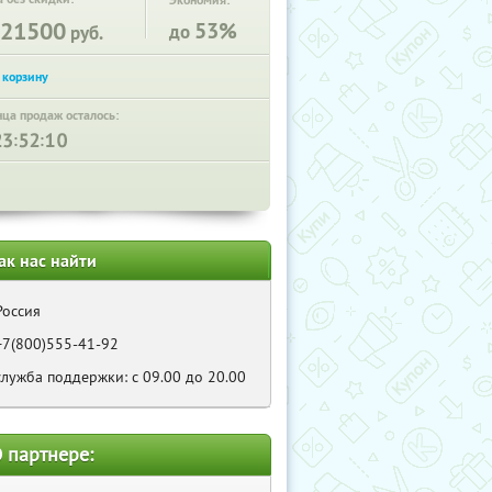
Экономия:
21500
53%
до
руб.
нца продаж осталось:
:
:
ак нас найти
Россия
+7(800)555-41-92
служба поддержки: с 09.00 до 20.00
 партнере: