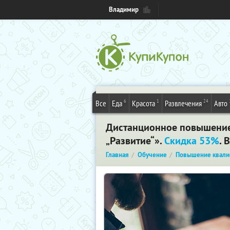
Владимир
6
1
24
Все
Еда
Красота
Развлечения
Авто
Дистанционное повышение
„Развитие“».
Скидка 53%
. 
Главная
Обучение
Повышение квали