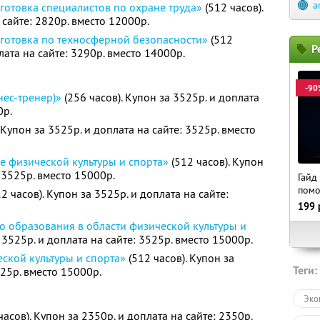
a
отовка специалистов по охране труда»
(512 часов).
 сайте: 2820р. вместо 12000р.
готовка по техносферной безопасности»
(512
Р
лата на сайте: 3290р. вместо 14000р.
-90
нес-тренер)»
(256 часов). Купон за 3525р. и доплата
0р.
 Купон за 3525р. и доплата на сайте: 3525р. вместо
е физической культуры и спорта»
(512 часов). Купон
: 3525р. вместо 15000р.
Гайд
пом
2 часов). Купон за 3525р. и доплата на сайте:
199
о образования в области физической культуры и
 3525р. и доплата на сайте: 3525р. вместо 15000р.
ской культуры и спорта»
(512 часов). Купон за
Теги:
525р. вместо 15000р.
Эко
часов). Купон за 2350р. и доплата на сайте: 2350р.