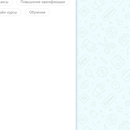
ансы
Повышение квалификации
айн-курсы
Обучение