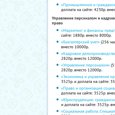
«Промышленное и гражданск
доплата на сайте: 4230р. вме
Управление персоналом и кадрово
право
«Маркетинг и финансы пред
сайте: 1880р. вместо 8000р.
«Бухгалтерский учет»
(256 час
вместо 10000р.
«Кадровое делопроизводств
2820р. вместо 12000р.
«Управление персоналом»
(5
2820р. вместо 12000р.
«Экономика и управление ор
3525р. и доплата на сайте: 3
«Право и организация социа
доплата на сайте: 3525р. вме
«Юриспруденция: гражданск
и доплата на сайте: 3525р. в
«Социальная работа. Специал