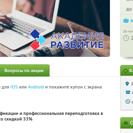
до
До ко
Вопросы по акции
К
а для
IOS
или
Android
и покажите купон с экрана
фикации и профессиональная переподготовка в
о скидкой 53%
О