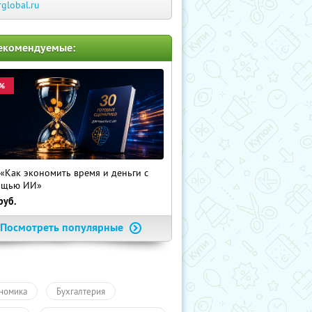
rglobal.ru
екомендуемые:
%
 «Как экономить время и деньги с
ощью ИИ»
руб.
Посмотреть популярные
номика
Бухгалтерия