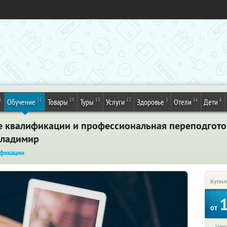
1
31
25
13
12
1
16
6
Обучение
Товары
Туры
Услуги
Здоровье
Отели
Дети
 квалификации и профессиональная переподгото
Владимир
фикации
Купил
от
Цена