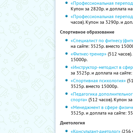
«Профессиональная переподг
Купон за 2820р. и доплата на
«Профессиональная перепод
часов). Купон за 3290р. и доп
Спортивное образование
«Специалист по фитнесу (фит
на сайте: 3525р. вместо 1500
«Фитнес-тренер»
(512 часов).
15000р.
«Инструктор-методист в сфер
за 3525р. и доплата на сайте
«Спортивная психология»
(51
3525р. вместо 15000р.
«Педагогика дополнительног
спорта»
(512 часов). Купон за
«Менеджмент в сфере физиче
3525р. и доплата на сайте: 3
Диетология
«Консультант-диетолог»
(256 