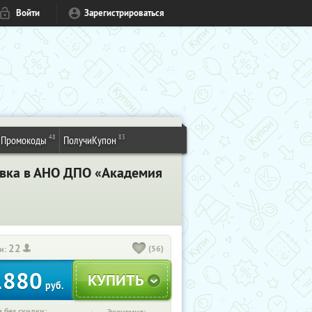
Войти
Зарегистрироваться
48
83
Промокоды
ПолучиКупон
вка в АНО ДПО «Академия
22
(56)
и:
1880
руб.
 без скидки: