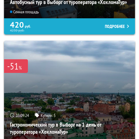
Автобусный тур в Выборг от туроператора «ХохломаТур»
Сенная площадь
420
ПОДРОБНЕЕ
руб.
4230
руб.
-51
%
03:09:24
Купили:
5
Гастрономический тур в Выборг на 1 день от
туроператора «ХохломаТур»