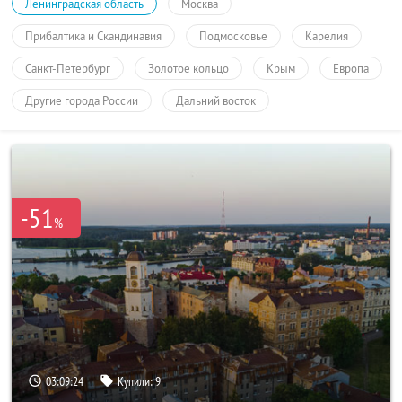
Ленинградская область
Москва
Прибалтика и Скандинавия
Подмосковье
Карелия
Санкт-Петербург
Золотое кольцо
Крым
Европа
Другие города России
Дальний восток
-51
%
03:09:24
Купили:
9