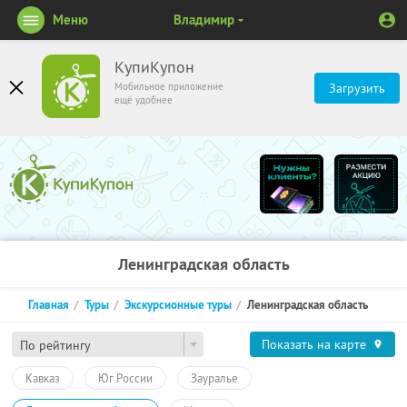
Меню
Владимир
КупиКупон
Мобильное приложение
Загрузить
ещё удобнее
Ленинградская область
Главная
Туры
Экскурсионные туры
Ленинградская область
Показать на карте
По рейтингу
Кавказ
Юг России
Зауралье