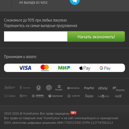
не выходя из чата:
Сэкономьте до 90% при любых покупках
Подпишитесь на самые выгодные предложения
Принимаем к оплате:
2010-2026 © КупиКупон. Все права защищены.
Все права на товарный знак "КупиКупон" и на сайт www.kupikupon.ru принадлежат
OOO «Агентство цифровых решений» ИНН 7705523387, ОГРН 1127747063212