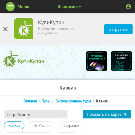
Меню
Владимир
КупиКупон
Мобильное приложение
Загрузить
ещё удобнее
Кавказ
Главная
Туры
Экскурсионные туры
Кавказ
Показать на карте
По рейтингу
Кавказ
Юг России
Зауралье