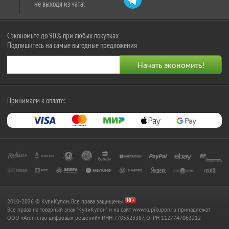
не выходя из чата:
Сэкономьте до 90% при любых покупках
Подпишитесь на самые выгодные предложения
Принимаем к оплате:
2010-2026 © КупиКупон. Все права защищены.
Все права на товарный знак "КупиКупон" и на сайт www.kupikupon.ru принадлежат
OOO «Агентство цифровых решений» ИНН 7705523387, ОГРН 1127747063212