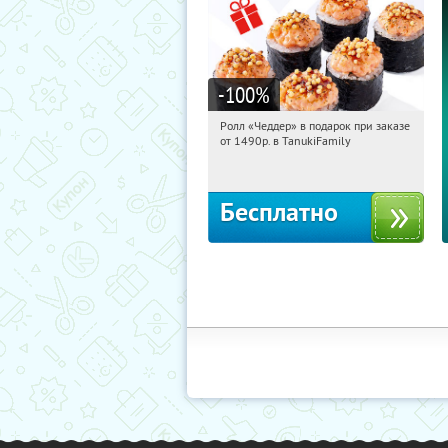
-100
%
Ролл «Чеддер» в подарок при заказе
12:28:32
Получили:
108
от 1490р. в TanukiFamily
Россия
Бесплатно