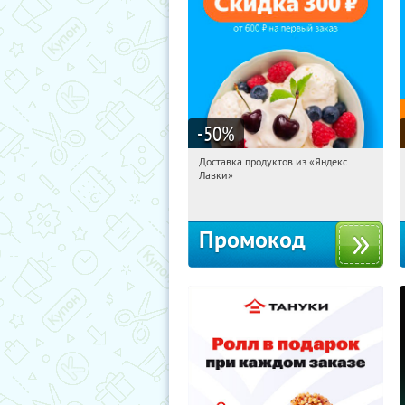
-50
%
Доставка продуктов из «Яндекс
12:28:32
Получили:
5
Лавки»
Россия
Промокод