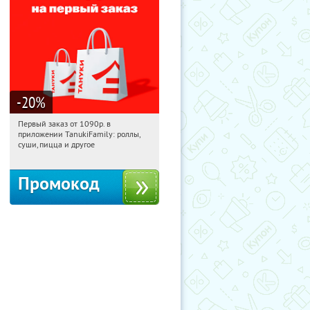
-20
%
Первый заказ от 1090р. в
12:28:32
Получили:
256
приложении TanukiFamily: роллы,
Россия
суши, пицца и другое
Промокод