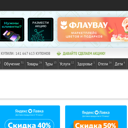
КУПИЛИ:
141 667 613
КУПОНОВ
ДАВАЙТЕ СДЕЛАЕМ АКЦИЮ!
1
31
26
13
12
1
16
6
Обучение
Товары
Туры
Услуги
Здоровье
Отели
Дети