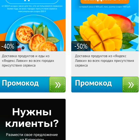
-40
%
-50
%
Доставка продуктов и еды из
Доставка продуктов из «Яндекс
12:28:32
Получили:
38
12:28:32
Получили:
165
«Яндекс Лавки» во всех городах
Лавки» во всех городах присутствия
Россия
Россия
присутствия сервиса
сервиса
Промокод
Промокод