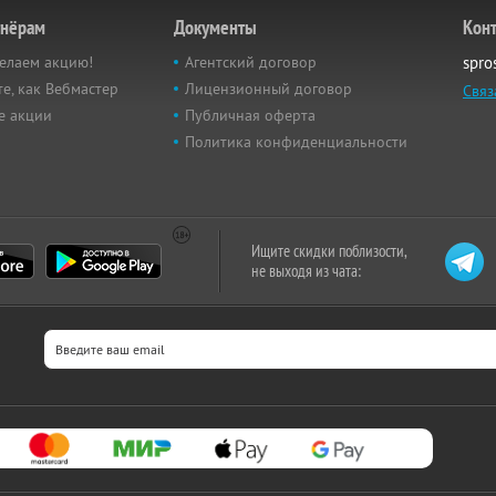
тнёрам
Документы
Кон
елаем акцию!
Агентский договор
spro
е, как Вебмастер
Лицензионный договор
Связ
е акции
Публичная оферта
Политика конфиденциальности
Ищите скидки поблизости,
не выходя из чата: