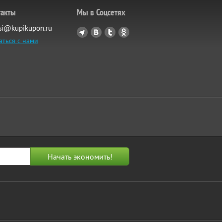
такты
Мы в Соцсетях
si@kupikupon.ru
аться с нами