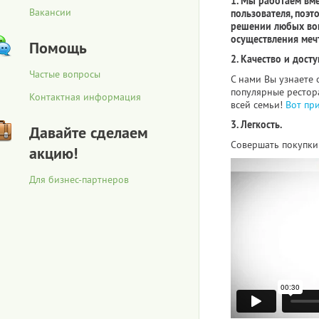
1. Мы работаем вм
Вакансии
пользователя, поэт
решении любых воп
осуществления меч
Помощь
2. Качество и досту
Частые вопросы
С нами Вы узнаете 
популярные рестора
Контактная информация
всей семьи!
Вот пр
3. Легкость.
Давайте сделаем
Совершать покупки 
акцию!
Для бизнес-партнеров