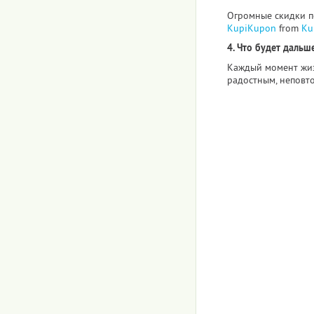
Огромные скидки по
KupiKupon
from
Ku
4. Что будет дальше
Каждый момент жиз
радостным, неповт