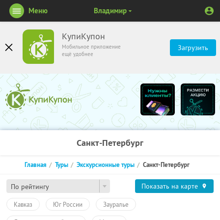
Меню
Владимир
КупиКупон
Мобильное приложение
Загрузить
ещё удобнее
Санкт-Петербург
Главная
Туры
Экскурсионные туры
Санкт-Петербург
Показать на карте
По рейтингу
Кавказ
Юг России
Зауралье