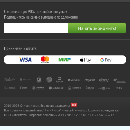
Сэкономьте до 90% при любых покупках
Подпишитесь на самые выгодные предложения
Принимаем к оплате:
2010-2026 © КупиКупон. Все права защищены.
Все права на товарный знак "КупиКупон" и на сайт www.kupikupon.ru принадлежат
OOO «Агентство цифровых решений» ИНН 7705523387, ОГРН 1127747063212