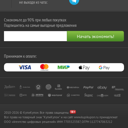
не выходя из чата:
Сэкономьте до 90% при любых покупках
Подпишитесь на самые выгодные предложения
Принимаем к оплате:
2010-2026 © КупиКупон. Все права защищены.
Все права на товарный знак "КупиКупон" и на сайт www.kupikupon.ru принадлежат
OOO «Агентство цифровых решений» ИНН 7705523387, ОГРН 1127747063212