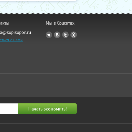
такты
Мы в Соцсетях
si@kupikupon.ru
аться с нами