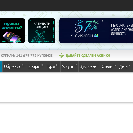
КУПИЛИ:
141 679 772
КУПОНОВ
ДАВАЙТЕ СДЕЛАЕМ АКЦИЮ!
1
31
26
13
12
1
16
6
Обучение
Товары
Туры
Услуги
Здоровье
Отели
Дети