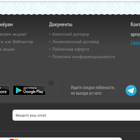
тнёрам
Документы
Кон
елаем акцию!
Агентский договор
spro
е, как Вебмастер
Лицензионный договор
Связ
е акции
Публичная оферта
Политика конфиденциальности
Ищите скидки поблизости,
не выходя из чата: