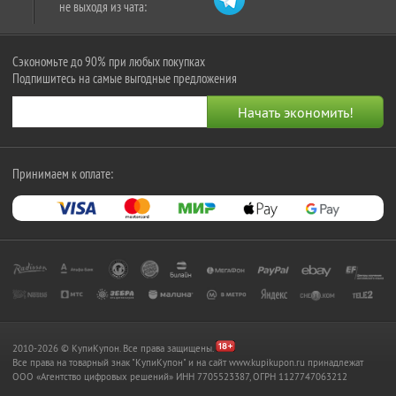
не выходя из чата:
Сэкономьте до 90% при любых покупках
Подпишитесь на самые выгодные предложения
Принимаем к оплате:
2010-2026 © КупиКупон. Все права защищены.
Все права на товарный знак "КупиКупон" и на сайт www.kupikupon.ru принадлежат
OOO «Агентство цифровых решений» ИНН 7705523387, ОГРН 1127747063212