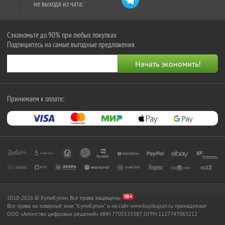
не выходя из чата:
Сэкономьте до 90% при любых покупках
Подпишитесь на самые выгодные предложения
Принимаем к оплате:
2010-2026 © КупиКупон. Все права защищены.
Все права на товарный знак "КупиКупон" и на сайт www.kupikupon.ru принадлежат
OOO «Агентство цифровых решений» ИНН 7705523387, ОГРН 1127747063212