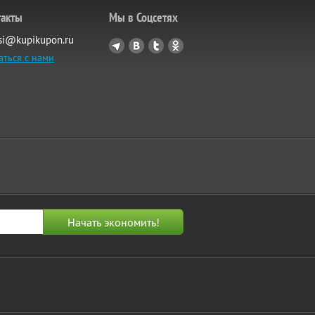
такты
Мы в Соцсетях
si@kupikupon.ru
аться с нами