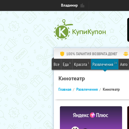
Владимир
100% ГАРАНТИЯ ВОЗВРАТА ДЕНЕГ
6
1
24
Все
Еда
Красота
Развлечения
Авто
Кинотеатр
Главная
Развлечения
Кинотеатр