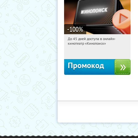
-100
%
До 45 дней доступа в онлайн-
19:47:52
Получили:
113
кинотеатр «Кинопоиск»
Россия
Промокод