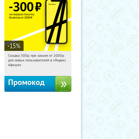
-15
%
Скидка 300р. при заказе от 2000р.
19:47:52
Получили:
65
для новых пользователей в «Яндекс
Россия
Афише»
Промокод