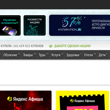
КУПИЛИ:
141 659 022
КУПОНОВ
ДАВАЙТЕ СДЕЛАЕМ АКЦИЮ!
1
31
26
13
12
1
16
6
Обучение
Товары
Туры
Услуги
Здоровье
Отели
Дети