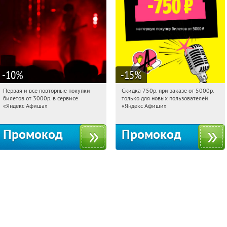
-10
%
-15
%
Первая и все повторные покупки
Скидка 750р. при заказе от 5000р.
19:47:52
Получили:
155
19:47:52
Получили:
114
билетов от 3000р. в сервисе
только для новых пользователей
Россия
Россия
«Яндекс Афиша»
«Яндекс Афиши»
Промокод
Промокод