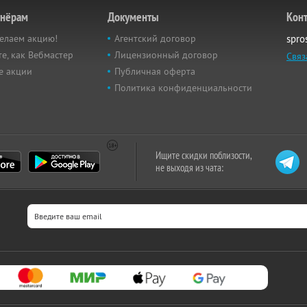
тнёрам
Документы
Кон
елаем акцию!
Агентский договор
spro
е, как Вебмастер
Лицензионный договор
Связ
е акции
Публичная оферта
Политика конфиденциальности
Ищите скидки поблизости,
не выходя из чата: