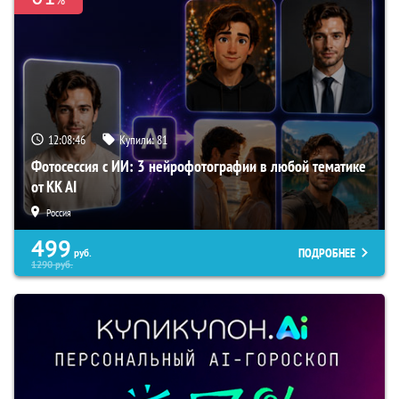
12:08:46
Купили:
81
Фотосессия с ИИ: 3 нейрофотографии в любой тематике
от KK AI
Россия
499
ПОДРОБНЕЕ
руб.
1290
руб.