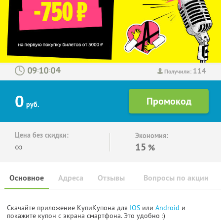
114
:
:
Получили:
0
руб.
Цена без скидки:
Экономия:
∞
15
%
Основное
Адреса
Отзывы
Вопросы по акции
Скачайте приложение КупиКупона для
IOS
или
Android
и
покажите купон с экрана смартфона. Это удобно :)