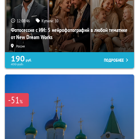
12:08:46
Купили:
10
Фотосессия с ИИ: 5 нейрофотографий в любой тематике
от New Dream Works
Россия
190
ПОДРОБНЕЕ
руб.
490
руб.
-51
%