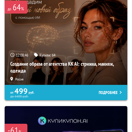
64
%
до
12:08:46
Купили:
64
Создание образа от агентства KK AI: стрижка, макияж,
одежда
Россия
499
ПОДРОБНЕЕ
от
руб.
до
6400
руб.
-61
%