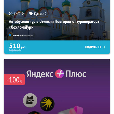
12:02:33
Купили:
2
Автобусный тур в Великий Новгород от туроператора
«ХохломаТур»
Сенная площадь
510
ПОДРОБНЕЕ
руб.
5190
руб.
-100
%