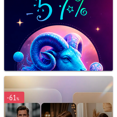
-61
%