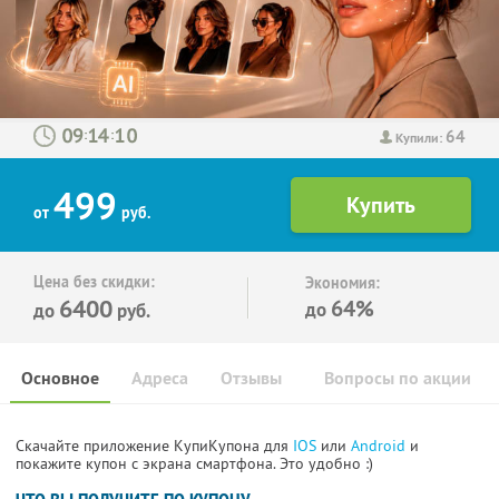
64
:
:
Купили:
499
от
руб.
Цена без скидки:
Экономия:
6400
64%
до
до
руб.
Основное
Адреса
Отзывы
Вопросы по акции
Скачайте приложение КупиКупона для
IOS
или
Android
и
покажите купон с экрана смартфона. Это удобно :)