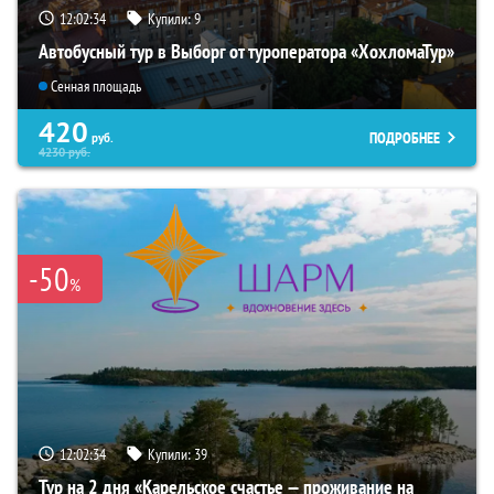
12:02:33
Купили:
9
Автобусный тур в Выборг от туроператора «ХохломаТур»
Сенная площадь
420
ПОДРОБНЕЕ
руб.
4230
руб.
-50
%
12:02:33
Купили:
39
Тур на 2 дня «Карельское счастье — проживание на