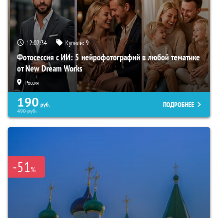
12:02:33
Купили:
9
Фотосессия с ИИ: 5 нейрофотографий в любой тематике
от New Dream Works
Россия
190
ПОДРОБНЕЕ
руб.
490
руб.
-51
%