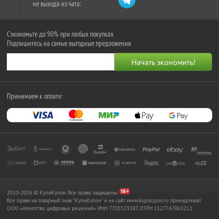
не выходя из чата:
Сэкономьте до 90% при любых покупках
Подпишитесь на самые выгодные предложения
Принимаем к оплате:
2010-2026 © КупиКупон. Все права защищены.
Все права на товарный знак "КупиКупон" и на сайт www.kupikupon.ru принадлежат
OOO «Агентство цифровых решений» ИНН 7705523387, ОГРН 1127747063212