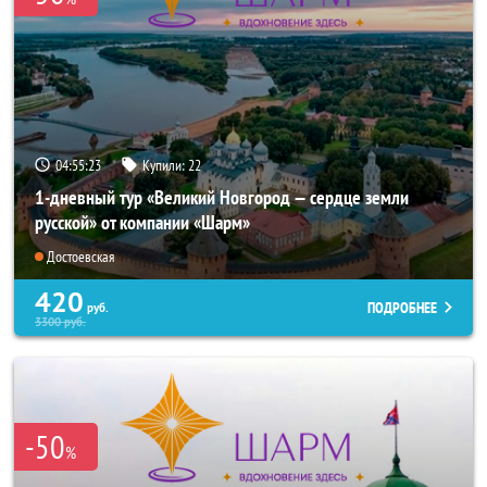
04:55:22
Купили:
22
1-дневный тур «Великий Новгород — сердце земли
русской» от компании «Шарм»
Достоевская
420
ПОДРОБНЕЕ
руб.
3300
руб.
-50
%