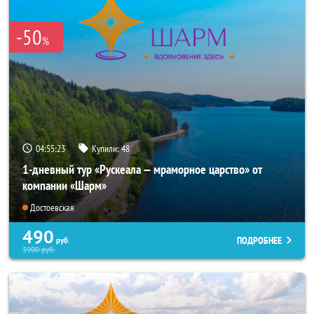
-50
%
04:55:22
Купили:
48
1-дневный тур «Рускеала — мраморное царство» от
компании «Шарм»
Достоевская
490
ПОДРОБНЕЕ
руб.
3900
руб.