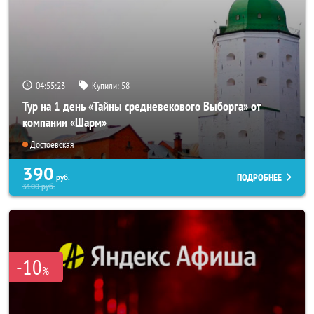
04:55:22
Купили:
58
Тур на 1 день «Тайны средневекового Выборга» от
компании «Шарм»
Достоевская
390
ПОДРОБНЕЕ
руб.
3100
руб.
-10
%