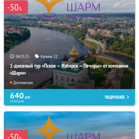
-50
%
04:55:22
Купили:
12
1-дневный тур «Псков — Изборск — Печоры» от компании
«Шарм»
Достоевская
640
ПОДРОБНЕЕ
руб.
5100
руб.
-50
%