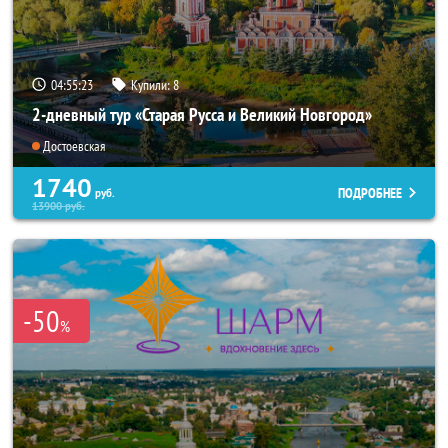
04:55:22
Купили:
8
2-дневный тур «Старая Русса и Великий Новгород»
Достоевская
1740
ПОДРОБНЕЕ
руб.
13900
руб.
-50
%