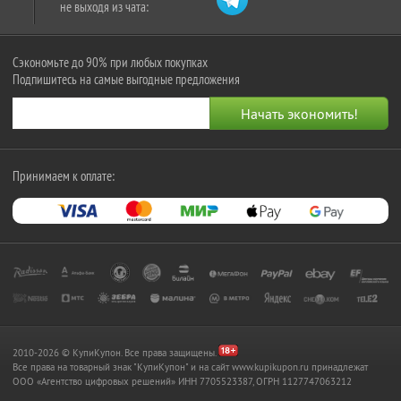
не выходя из чата:
Сэкономьте до 90% при любых покупках
Подпишитесь на самые выгодные предложения
Принимаем к оплате:
2010-2026 © КупиКупон. Все права защищены.
Все права на товарный знак "КупиКупон" и на сайт www.kupikupon.ru принадлежат
OOO «Агентство цифровых решений» ИНН 7705523387, ОГРН 1127747063212