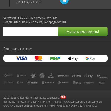
не выходя из чата:
Сэкономьте до 90% при любых покупках
Подпишитесь на самые выгодные предложения
Принимаем к оплате:
2010-2026 © КупиКупон. Все права защищены.
Все права на товарный знак "КупиКупон" и на сайт www.kupikupon.ru принадлежат
OOO «Агентство цифровых решений» ИНН 7705523387, ОГРН 1127747063212