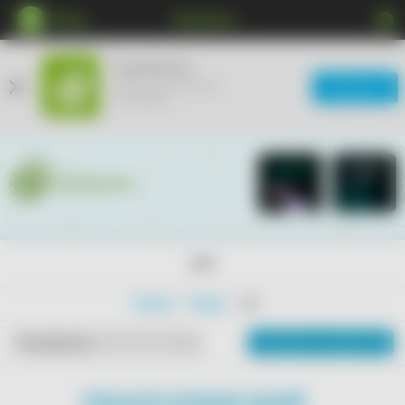
Меню
Владимир
КупиКупон
Мобильное приложение
Загрузить
ещё удобнее
18+
Главная
Товары
18+
Показать на карте
По рейтингу
ПОКАЗАТЬ БОЛЬШЕ АКЦИЙ