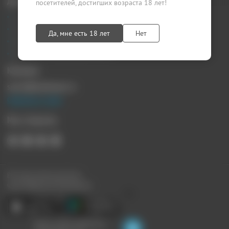
Документы
посетителей, достигших возраста 18 лет!
Агентский договор
Лицензионный договор
Да, мне есть 18 лет
Нет
Публичная оферта
Политика конфиденциальности
Контакты
sprosi@kupikupon.ru
Связаться с нами
Мы в Соцсетях
Все наши купоны доступны
через Мобильное Приложение:
Ищите скидки поблизости,