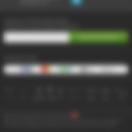
не выходя из чата:
Сэкономьте до 90% при любых покупках
Подпишитесь на самые выгодные предложения
Принимаем к оплате:
2010-2026 © КупиКупон. Все права защищены.
Все права на товарный знак "КупиКупон" и на сайт www.kupikupon.ru принадлежат
OOO «Агентство цифровых решений» ИНН 7705523387, ОГРН 1127747063212