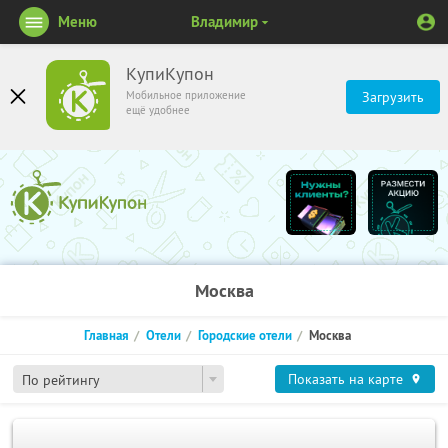
Меню
Владимир
КупиКупон
Мобильное приложение
Загрузить
ещё удобнее
Москва
Главная
Отели
Городские отели
Москва
Показать на карте
По рейтингу