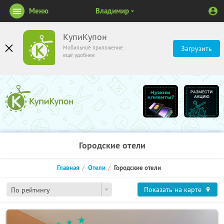
Меню
Владимир
КупиКупон
Мобильное приложение
Загрузить
ещё удобнее
Городские отели
Главная
Отели
Городские отели
Показать на карте
По рейтингу