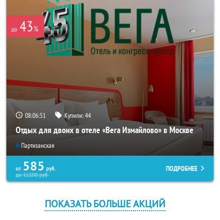
43
%
до
08:06:51
Купили:
44
Отдых для двоих в отеле «Вега Измайлово» в Москве
Партизанская
585
ПОДРОБНЕЕ
от
руб.
до
11100
руб.
ПОКАЗАТЬ БОЛЬШЕ АКЦИЙ