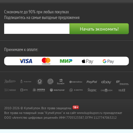
Сэкономьте до 90% при любых покупках
Подпишитесь на самые выгодные предложения
Принимаем к оплате:
2010-2026 © КупиКупон. Все права защищены.
Все права на товарный знак "КупиКупон" и на сайт www.kupikupon.ru принадлежат
OOO «Агентство цифровых решений» ИНН 7705523387, ОГРН 1127747063212