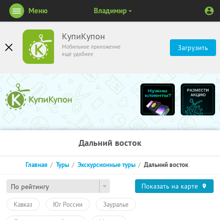
Меню
Владимир
КупиКупон
Мобильное приложение
Загрузить
ещё удобнее
Дальний восток
Главная
Туры
Экскурсионные туры
Дальний восток
Показать на карте
По рейтингу
Кавказ
Юг России
Зауралье