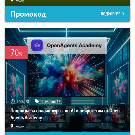
Россия
Промокод
ПОДРОБНЕЕ
-70
%
17:02:27
Получили:
18
Подписка на онлайн-курсы по AI и нейросетям от Open
Agents Academy
Россия