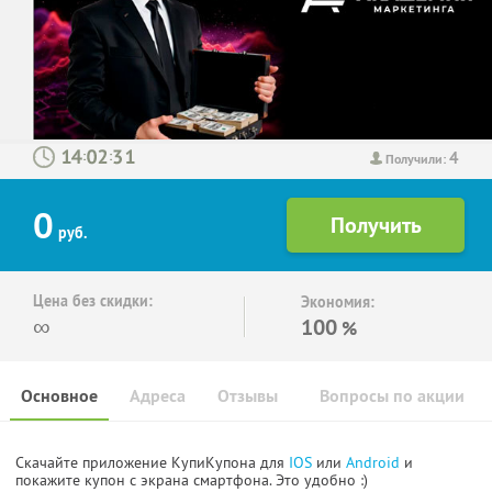
4
:
:
Получили:
0
руб.
Цена без скидки:
Экономия:
∞
100
%
Основное
Адреса
Отзывы
Вопросы по акции
Скачайте приложение КупиКупона для
IOS
или
Android
и
покажите купон с экрана смартфона. Это удобно :)