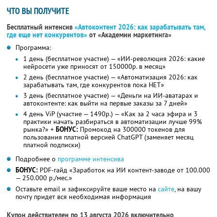
ЧТО ВЫ ПОЛУЧИТЕ
Бесплатный интенсив
«Автоконтент 2026: как зарабатывать там,
где еще нет конкурентов»
от «Академии маркетинга»
Программа:
1 день (бесплатное участие) — «ИИ-революция 2026: какие
нейросети уже приносят от 150000р. в месяц»
2 день (бесплатное участие) — «Автоматизация 2026: как
зарабатывать там, где конкурентов пока НЕТ»
3 день (бесплатное участие) — «Деньги на ИИ-аватарах и
автоконтенте: как выйти на первые заказы за 7 дней»
4 день ViP (участие — 1490р.) — «Как за 2 часа эфира и 3
практики начать разбираться в автоматизации лучше 99%
рынка?» +
БОНУС:
Промокод на 300000 токенов для
пользования платной версией ChatGPT (заменяет месяц
платной подписки)
Подробнее о
программе интенсива
БОНУС:
PDF-гайд «Заработок на ИИ контент-заводе от 100.000
— 250.000 р./мес.»
Оставьте email и зафиксируйте ваше место на
сайте
, на вашу
почту придет вся необходимая информация
Купон действителен по 13 августа 2026 включительно