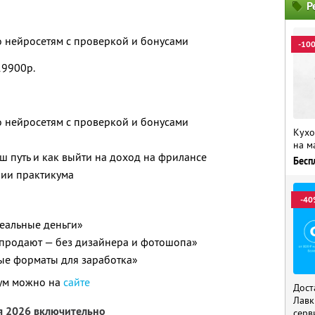
Р
о нейросетям с проверкой и бонусами
-10
19900р.
о нейросетям с проверкой и бонусами
Кухо
на м
ш путь и как выйти на доход на фрилансе
Бесп
нии практикума
-40
реальные деньги»
 продают — без дизайнера и фотошопа»
вые форматы для заработка»
кум можно на
сайте
Дост
Лавк
я 2026 включительно
серв