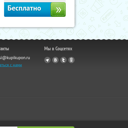
Бесплатно
такты
Мы в Соцсетях
si@kupikupon.ru
аться с нами