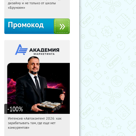
дизайну и не только от школы
Россия
«Бруноям»
Промокод
-100
%
Интенсив «Автоконтент 2026: как
21:49:16
Получили:
4
зарабатывать там, где еще нет
Россия
конкурентов»