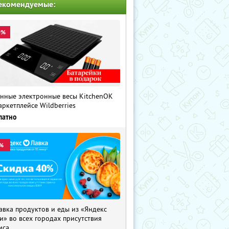
екомендуемые:
0%
нные электронные весы KitchenOK
аркетплейсе Wildberries
латно
%
авка продуктов и еды из «Яндекс
и» во всех городах присутствия
иса