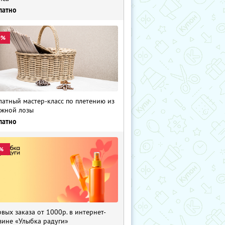
латно
0%
латный мастер-класс по плетению из
жной лозы
латно
%
рвых заказа от 1000р. в интернет-
зине «Улыбка радуги»