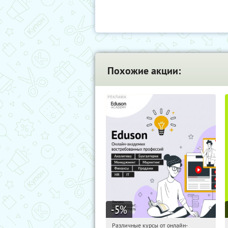
Похожие акции:
-5
%
Различные курсы от онлайн-
21:49:16
Получили:
2