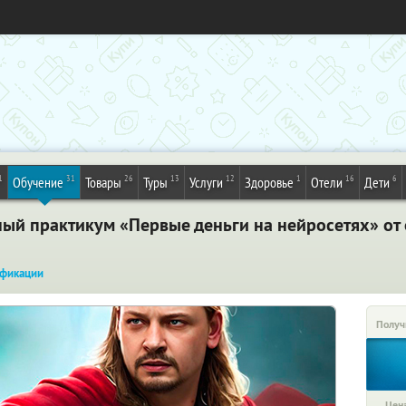
1
31
26
13
12
1
16
6
Обучение
Товары
Туры
Услуги
Здоровье
Отели
Дети
ный практикум «Первые деньги на нейросетях» от
фикации
Получ
Цена