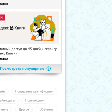
латно
0%
латный доступ до 45 дней к сервису
екс Книги»
латно
Посмотреть популярные
айн
Повышение квалификации
айн-курсы
ПолучиКупон
чение
Другое
Обучение