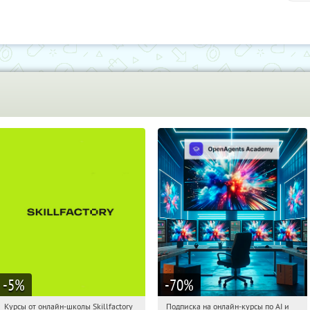
-5
%
-70
%
Курсы от онлайн-школы Skillfactory
Подписка на онлайн-курсы по AI и
21:49:16
Получи первым!
21:49:16
Получили:
18