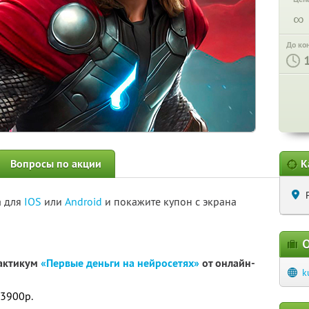
∞
До ко
Вопросы по акции
К
а для
IOS
или
Android
и покажите купон с экрана
О
рактикум
«Первые деньги на нейросетях»
от онлайн-
k
 3900р.