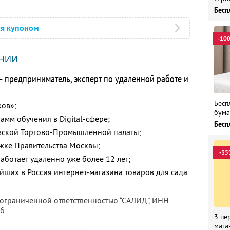
Бесп
ся купоном
-10
НИИ
— предприниматель, эксперт по удаленной работе и
Бесп
ков»;
бума
мм обучения в Digital-сфере;
Бесп
ской Торгово-Промышленной палаты;
жке Правительства Москвы;
-35
аботает удаленно уже более 12 лет;
йших в Россия интернет-магазина товаров для сада
 ограниченной ответственностью “САЛИД”,
ИНН
76
3 пе
мага