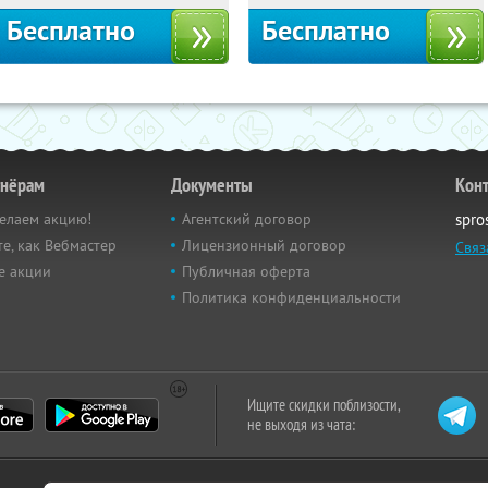
Бесплатно
Бесплатно
тнёрам
Документы
Кон
елаем акцию!
Агентский договор
spro
е, как Вебмастер
Лицензионный договор
Связ
е акции
Публичная оферта
Политика конфиденциальности
Ищите скидки поблизости,
не выходя из чата: