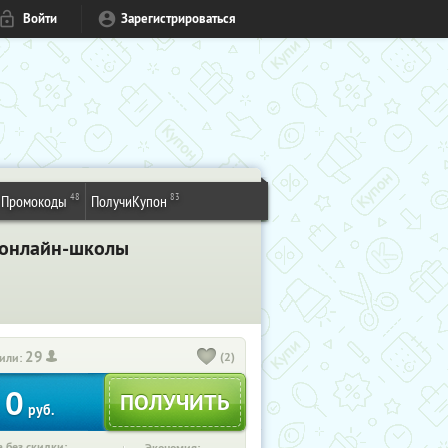
Войти
Зарегистрироваться
48
83
Промокоды
ПолучиКупон
 онлайн-школы
29
(2)
или:
0
руб.
 без скидки: