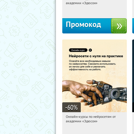
академии «Эдюсон»
Россия
Промокод
-60
%
Онлайн-курсы по нейросетям от
21:49:16
Получили:
6
академии «Эдюсон»
Москва