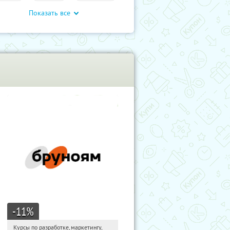
Показать все
-11
%
Курсы по разработке, маркетингу,
21:49:16
Получи первым!