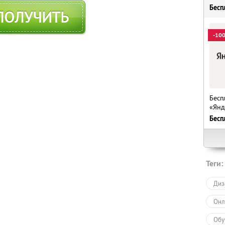
Бесп
ПОЛУЧИТЬ
-10
Бесп
«Янд
Бесп
Теги:
Диз
Онл
Обу