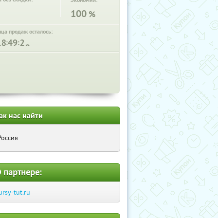
Экономия:
100
%
нца продаж осталось:
:
:
ак нас найти
Россия
 партнере:
ursy-tut.ru