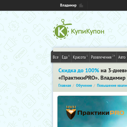
Владимир
6
1
24
Все
Еда
Красота
Развлечения
Авто
Скидка до 100%
на 3-днев
«ПрактикиPRO». Владимир
Главная
Обучение
Повышение квали