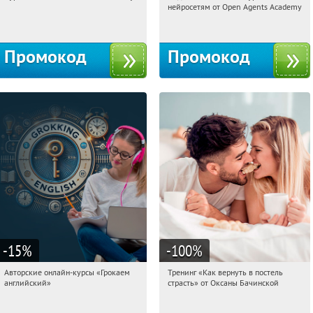
нейросетям от Open Agents Academy
Россия
Россия
Промокод
Промокод
-15
%
-100
%
Авторские онлайн-курсы «Грокаем
Тренинг «Как вернуть в постель
21:49:16
Получили:
4
21:49:16
Получили:
16
английский»
страсть» от Оксаны Бачинской
Россия
Россия