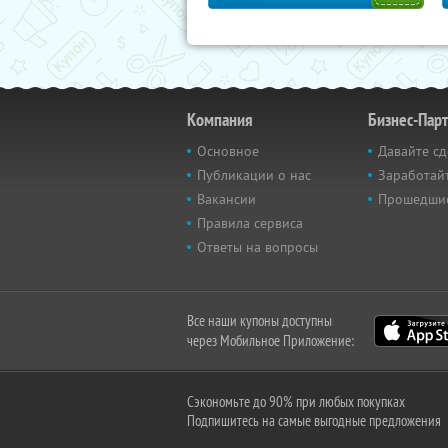
Компания
Бизнес-Пар
Основное
Давайте сд
Публикации о нас
Заработайт
Вакансии
Прошедши
Правила сервиса
Ответы на вопросы
Все наши купоны доступны
через Мобильное Приложение:
Сэкономьте до 90% при любых покупках
Подпишитесь на самые выгодные предложения