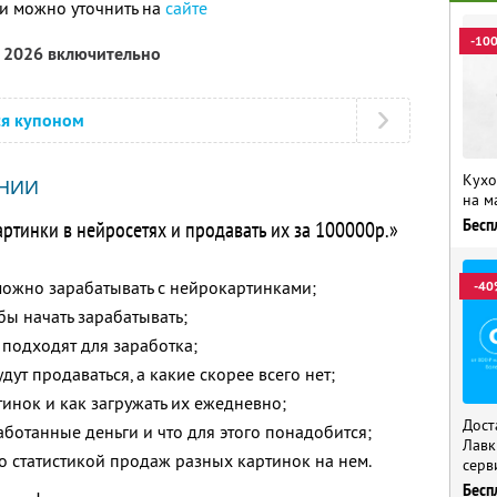
и можно уточнить на
сайте
-10
а 2026 включительно
ся купоном
Кухо
НИИ
на м
артинки в нейросетях и продавать их за 100000р.»
Бесп
можно зарабатывать с нейрокартинками;
-40
обы начать зарабатывать;
 подходят для заработка;
дут продаваться, а какие скорее всего нет;
тинок и как загружать их ежедневно;
Дост
ботанные деньги и что для этого понадобится;
Лавк
о статистикой продаж разных картинок на нем.
серв
Бесп