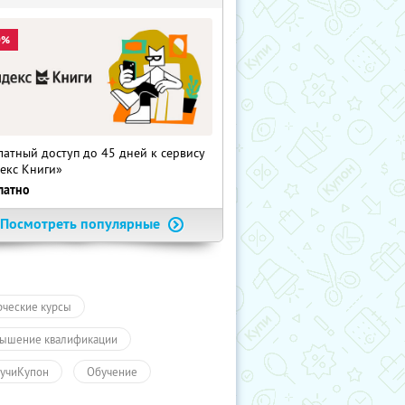
0%
латный доступ до 45 дней к сервису
екс Книги»
латно
Посмотреть популярные
рческие курсы
ышение квалификации
учиКупон
Обучение
чение