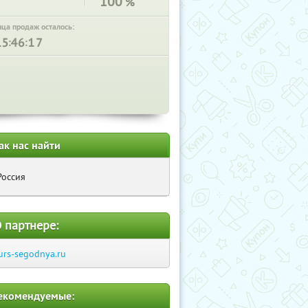
100
%
нца продаж осталось:
:
:
ак нас найти
Россия
 партнере:
urs-segodnya.ru
екомендуемые: