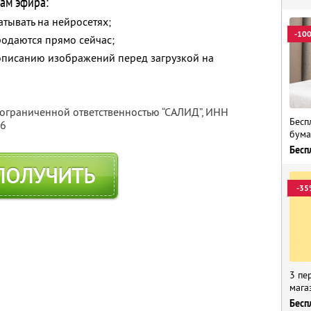
ам эфира:
атывать на нейросетях;
-10
родаются прямо сейчас;
описанию изображений перед загрузкой на
 ограниченной ответственностью “САЛИД”,
ИНН
Бесп
76
бума
Бесп
ПОЛУЧИТЬ
-35
3 пе
мага
Бесп