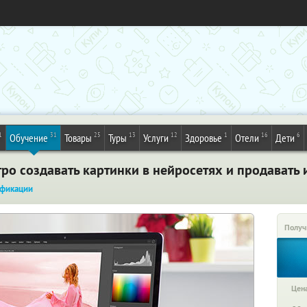
1
31
25
13
12
1
16
6
Обучение
Товары
Туры
Услуги
Здоровье
Отели
Дети
ро создавать картинки в нейросетях и продавать 
фикации
Получ
Цена