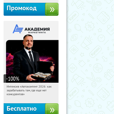
Промокод
-100
%
Интенсив «Автоконтент 2026: как
18:46:13
Получили:
4
зарабатывать там, где еще нет
Россия
конкурентов»
Бесплатно