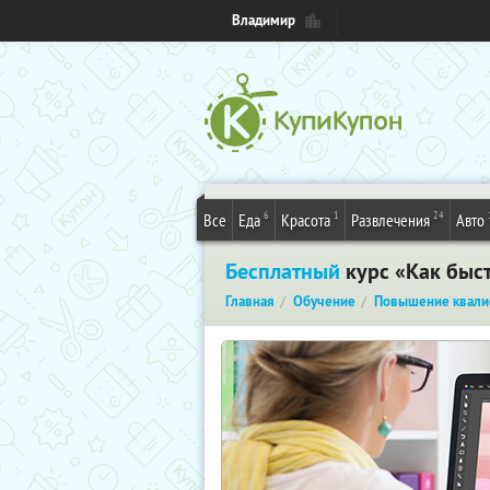
Владимир
6
1
24
Все
Еда
Красота
Развлечения
Авто
Бесплатный
курс «Как быст
Главная
Обучение
Повышение квали