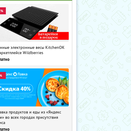
0%
нные электронные весы KitchenOK
аркетплейсе Wildberries
латно
%
авка продуктов и еды из «Яндекс
и» во всех городах присутствия
иса
латно