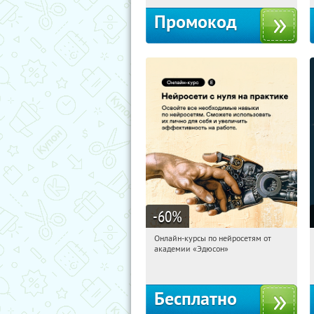
Промокод
-60
%
Онлайн-курсы по нейросетям от
18:46:13
Получили:
6
академии «Эдюсон»
Москва
Бесплатно