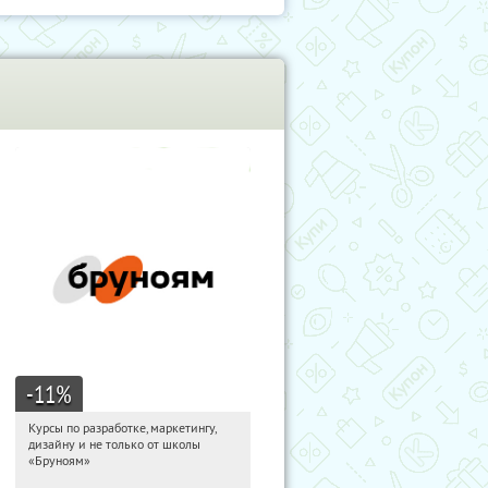
-11
%
Курсы по разработке, маркетингу,
18:46:13
Получи первым!
дизайну и не только от школы
Россия
«Бруноям»