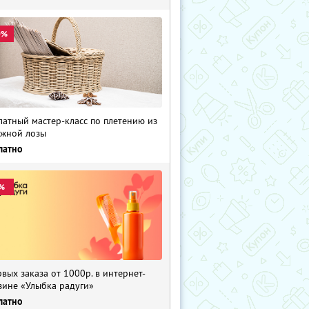
0%
латный мастер-класс по плетению из
жной лозы
латно
%
рвых заказа от 1000р. в интернет-
зине «Улыбка радуги»
латно