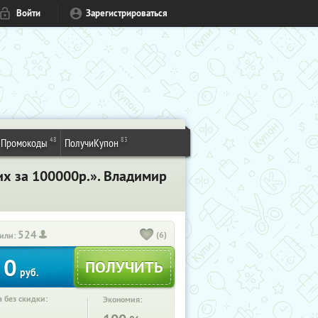
Войти
Зарегистрироваться
48
83
Промокоды
ПолучиКупон
их за 100000р.». Владимир
524
(6)
или:
0
руб.
 без скидки:
Экономия: