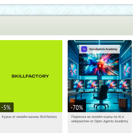
-5
%
-70
%
Курсы от онлайн-школы Skillfactory
Подписка на онлайн-курсы по AI и
18:46:13
Получи первым!
18:46:13
Получили:
18
нейросетям от Open Agents Academy
Россия
Россия