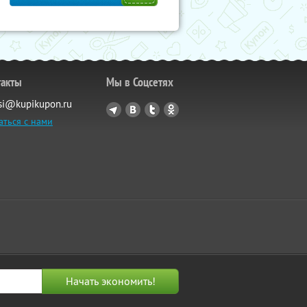
такты
Мы в Соцсетях
si@kupikupon.ru
аться с нами