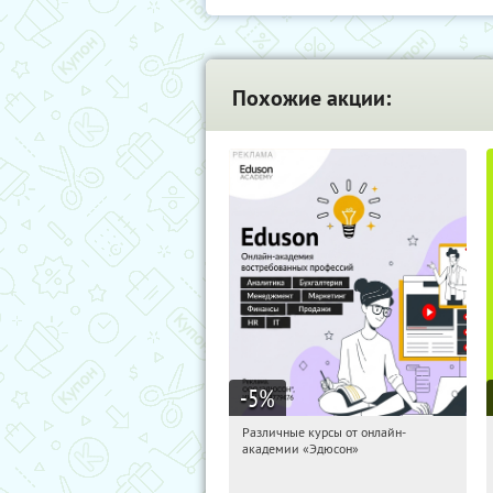
Похожие акции:
-5
%
Различные курсы от онлайн-
18:46:13
Получили:
2
академии «Эдюсон»
Россия