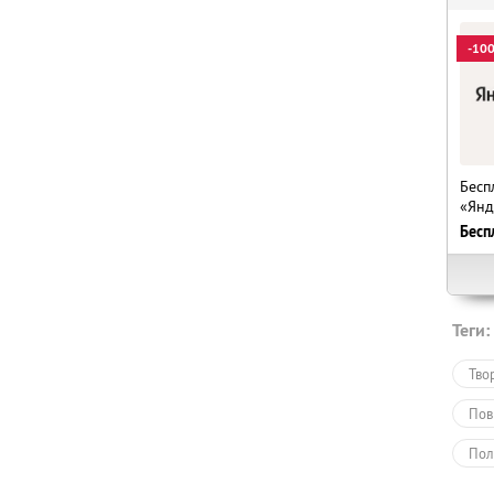
-10
Бесп
«Янд
Бесп
Теги:
Тво
Пов
Пол
Обу