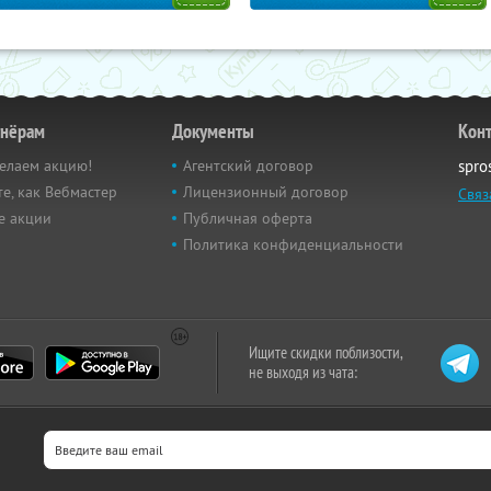
тнёрам
Документы
Кон
елаем акцию!
Агентский договор
spro
е, как Вебмастер
Лицензионный договор
Связ
е акции
Публичная оферта
Политика конфиденциальности
Ищите скидки поблизости,
не выходя из чата: