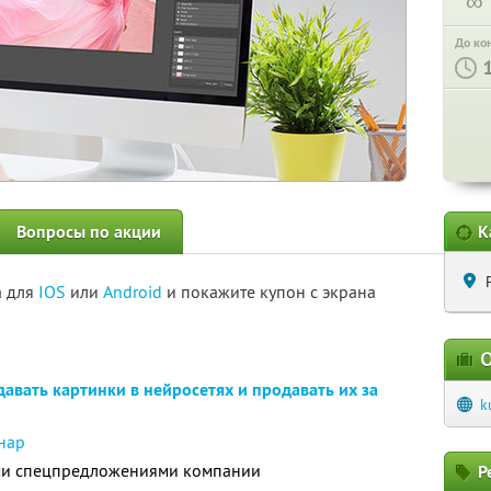
∞
До ко
Вопросы по акции
К
а для
IOS
или
Android
и покажите купон с экрана
О
давать картинки в нейросетях и продавать их за
k
нар
ими спецпредложениями компании
Р