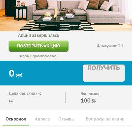
Акция завершилась
14
ПОВТОРИТЬ АКЦИЮ
Получили:
Человек проголосовало: 0
ПОЛУЧИТЬ
0
руб.
Цена без скидки:
Экономия:
∞
100
%
Основное
Адреса
Отзывы
Вопросы по акции