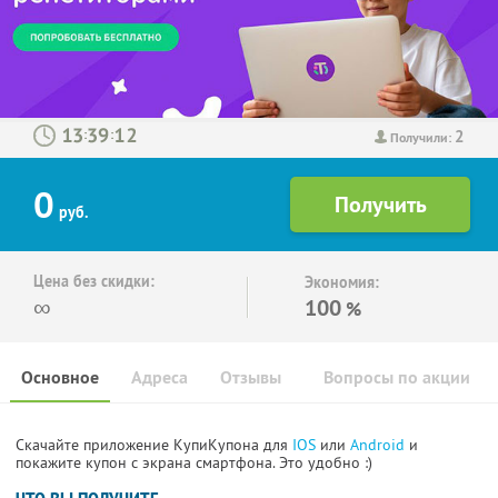
2
:
:
Получили:
0
руб.
Цена без скидки:
Экономия:
∞
100
%
Основное
Адреса
Отзывы
Вопросы по акции
Скачайте приложение КупиКупона для
IOS
или
Android
и
покажите купон с экрана смартфона. Это удобно :)