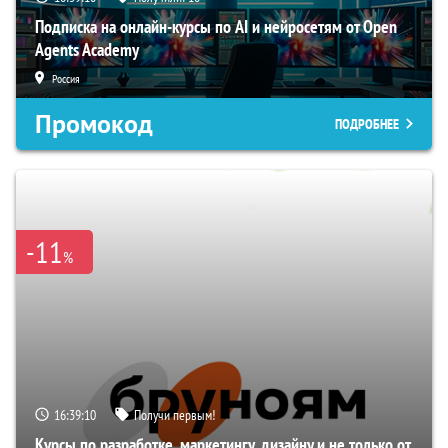
Подписка на онлайн-курсы по AI и нейросетям от Open
Agents Academy
Россия
Промокод
ПОДРОБНЕЕ
-11
%
16:39:09
Получи первым!
Курсы по разработке, маркетингу, дизайну и не только от