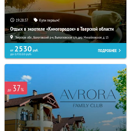
19:28:36
Купи первым!
Отдых в экоотеле «Киногородок» в Тверской области
Тверская обл., Бологовский р-н, Выползовское с/п, дер. Михайловское, д. 15
2530
ПОДРОБНЕЕ
от
руб.
до
173110
руб.
37
%
до