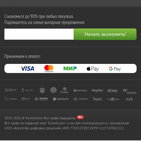
Сэкономьте до 90% при любых покупках
Подпишитесь на самые выгодные предложения
Принимаем к оплате:
2010-2026 © КупиКупон. Все права защищены.
Все права на товарный знак "КупиКупон" и на сайт www.kupikupon.ru принадлежат
OOO «Агентство цифровых решений» ИНН 7705523387, ОГРН 1127747063212