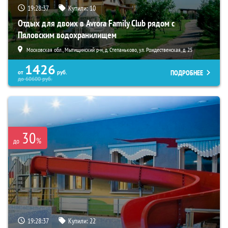
19:28:36
Купили:
10
Отдых для двоих в Avrora Family Club рядом с
Пяловским водохранилищем
Московская обл., Мытищинский р-н, д. Степаньково, ул. Рождественская, д. 25
1426
ПОДРОБНЕЕ
от
руб.
до
60600
руб.
30
%
до
19:28:36
Купили:
22