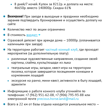
8 дней/7 ночей. Купон за 8212р. и доплата на месте:
46650р. вместо 140800р. Скидка 61%
Внимание!
При заезде в выходные и праздники необходимо
заранее подтвердить бронирование и осуществить доплату на
сайте
Количество мест по акции ограничено
В стоимость
входит:
Страховой депозит при аренде дома — 10000р. (оплачивается
наличными при заезде)
На территории работает
частный конный клуб
, где проходят
мероприятия (за дополнительную плату):
различные художественные направления, создание своей
картины, слайма, куклы/лошади из лыка
театральные игры, загадки, квест-игра на территории
поселка, которая завершается посещением конюшни и
кормлением лошадей
экскурсия на ранчо, мини-квест, активности в быту лошадей,
аджилити
Информацию о работе конного клуба уточняйте по
телефонам:
+7 (962) 951-62-08,
+7 (906) 795-93-88
или
электронной почте
precious.horse.land@mail.ru
Всего в 22 км от базы отдыха находится уникальное место —