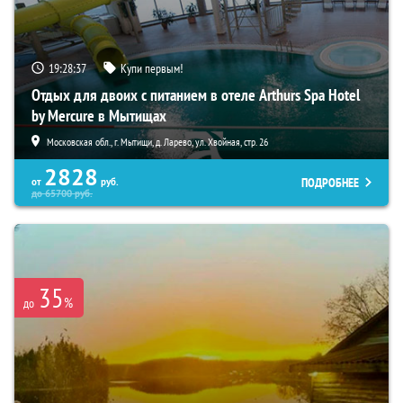
19:28:36
Купи первым!
Отдых для двоих с питанием в отеле Arthurs Spa Hotel
by Mercure в Мытищах
Московская обл., г. Мытищи, д. Ларево, ул. Хвойная, стр. 26
2828
ПОДРОБНЕЕ
от
руб.
до
65700
руб.
35
%
до