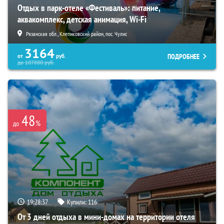
Отдых в парк-отеле «Фестиваль»: питание,
аквакомплекс, детская анимация, Wi-Fi
Рязанская обл., Клепиковский район, пос. Чулис
3164
ПОДРОБНЕЕ
от
руб.
до
107880
руб.
48
%
до
19:28:36
Купили:
116
От 3 дней отдыха в мини-домах на территории отеля