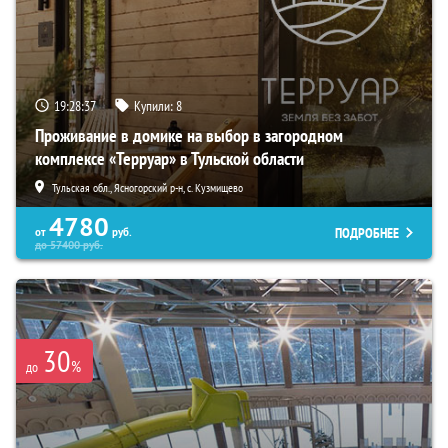
19:28:36
Купили:
8
Проживание в домике на выбор в загородном
комплексе «Терруар» в Тульской области
Тульская обл., Ясногорский р-н, с. Кузмищево
4780
ПОДРОБНЕЕ
от
руб.
до
57400
руб.
30
%
до