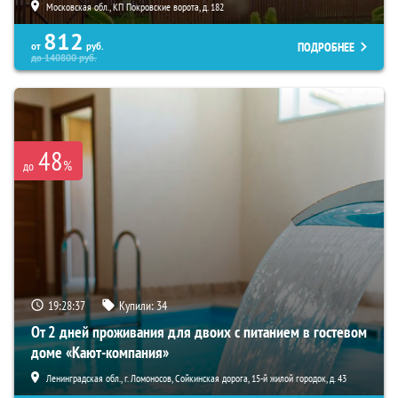
Московская обл., КП Покровские ворота, д. 182
812
ПОДРОБНЕЕ
от
руб.
до
140800
руб.
48
%
до
19:28:36
Купили:
34
От 2 дней проживания для двоих с питанием в гостевом
доме «Кают-компания»
Ленинградская обл., г. Ломоносов, Сойкинская дорога, 15-й жилой городок, д. 43