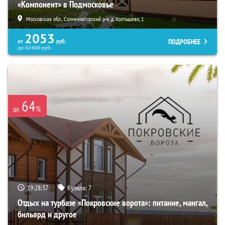
«Компонент» в Подмосковье
Московская обл., Солнечногорский р-н, д. Колтышево, 1
2053
ПОДРОБНЕЕ
от
руб.
до
67400
руб.
64
%
до
19:28:36
Купили:
7
Отдых на турбазе «Покровские ворота»: питание, мангал,
бильярд и другое