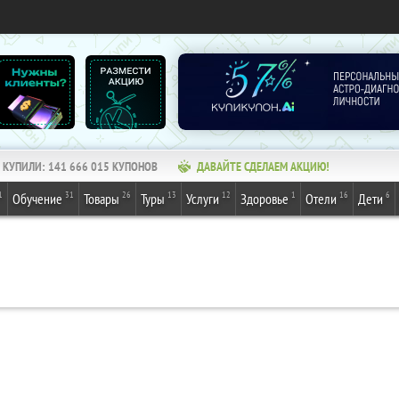
КУПИЛИ:
141 666 015
КУПОНОВ
ДАВАЙТЕ СДЕЛАЕМ АКЦИЮ!
1
31
26
13
12
1
16
6
Обучение
Товары
Туры
Услуги
Здоровье
Отели
Дети