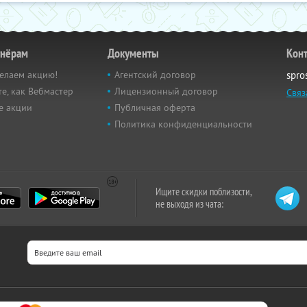
тнёрам
Документы
Кон
елаем акцию!
Агентский договор
spro
е, как Вебмастер
Лицензионный договор
Связ
е акции
Публичная оферта
Политика конфиденциальности
Ищите скидки поблизости,
не выходя из чата: