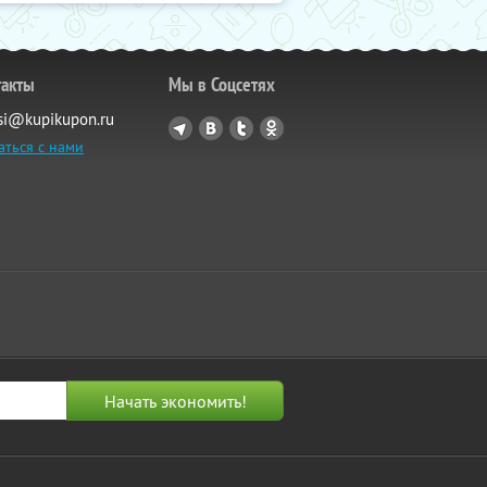
такты
Мы в Соцсетях
si@kupikupon.ru
аться с нами