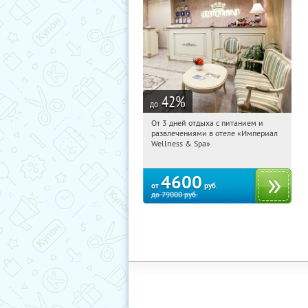
42
%
до
От 3 дней отдыха с питанием и
13:48:24
Купили:
114
развлечениями в отеле «Империал
Калужская обл., г. Обнинск, Киевское
Wellness & Spa»
ш., д. 11А
4600
от
руб.
до
79000
руб.