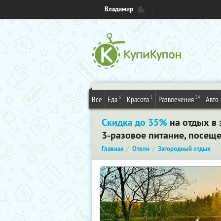
Владимир
6
1
24
Все
Еда
Красота
Развлечения
Авто
Скидка до 35%
на отдых в 
3-разовое питание, посещ
Главная
Отели
Загородный отдых