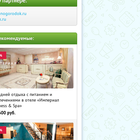
 партнере:
inogorodok.ru
k.ru
екомендуемые:
%
 дней отдыха с питанием и
лечениями в отеле «Империал
ness & Spa»
600
руб.
%