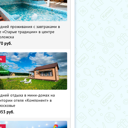
 дней проживания с завтраками в
е «Старые традиции» в центре
оложска
70
руб.
%
 дней отдыха в мини-домах на
итории отеля «Компонент» в
осковье
053
руб.
%