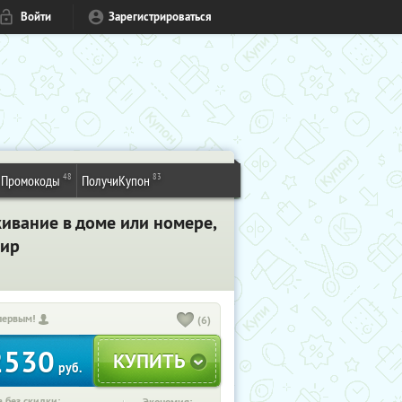
Войти
Зарегистрироваться
48
83
Промокоды
ПолучиКупон
живание в доме или номере,
мир
первым!
(6)
2530
руб.
 без скидки: