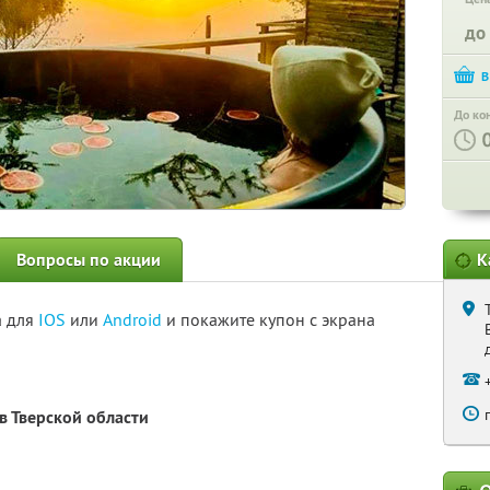
до
До ко
Вопросы по акции
К
а для
IOS
или
Android
и покажите купон с экрана
в Тверской области