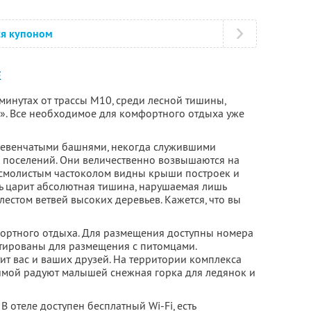
ся купоном
Е
 минутах от трассы М10, среди лесной тишины,
». Все необходимое для комфортного отдыха уже
евенчатыми башнями, некогда служившими
 поселений. Они величественно возвышаются на
а смолистым частоколом видны крыши построек и
ь царит абсолютная тишина, нарушаемая лишь
естом ветвей высоких деревьев. Кажется, что вы
мфортного отдыха. Для размещения доступны номера
тированы для размещения с питомцами.
ит вас и ваших друзей. На территории комплекса
зимой радуют малышей снежная горка для ледянок и
В отеле доступен бесплатный Wi-Fi, есть