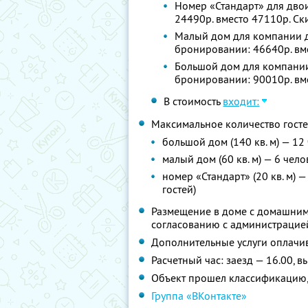
Номер «Стандарт» для двои
24490р. вместо 47110р. С
Малый дом для компании до
бронировании: 46640р. вм
Большой дом для компании 
бронировании: 90010р. вм
В стоимость
входит:
Максимальное количество госте
большой дом (140 кв. м) — 12
малый дом (60 кв. м) — 6 чел
номер «Стандарт» (20 кв. м) 
гостей)
Размещение в доме с домашним
согласованию с администрацие
Дополнительные услуги оплачив
Расчетный час: заезд — 16.00, в
Объект прошел классификацию,
Группа «ВКонтакте»