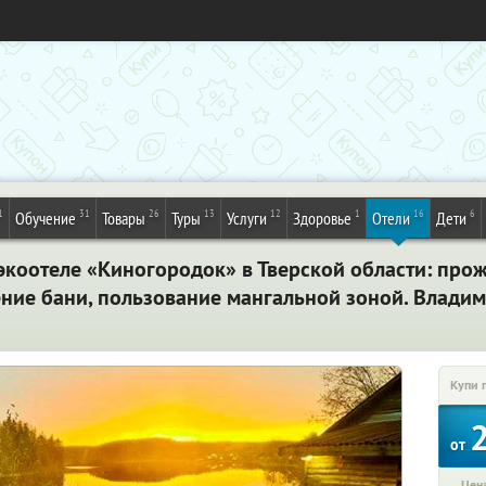
1
31
26
13
12
1
16
6
Обучение
Товары
Туры
Услуги
Здоровье
Отели
Дети
экоотеле «Киногородок» в Тверской области: про
ение бани, пользование мангальной зоной. Влади
Купи 
от
Цена