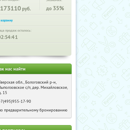
Экономия:
173110
35%
до
руб.
нца продаж осталось:
:
:
ак нас найти
Тверская обл., Бологовский р-н,
Выползовское с/п, дер. Михайловское,
д. 15
+7(495)955-17-90
по предварительному бронированию