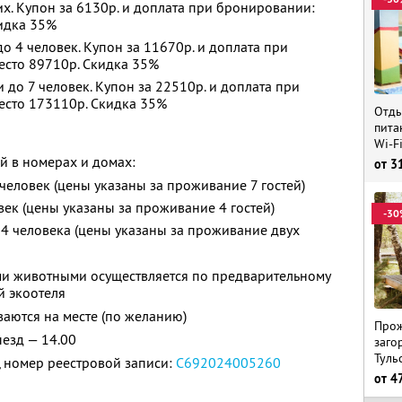
х. Купон за 6130р. и доплата при бронировании:
кидка 35%
 4 человек. Купон за 11670р. и доплата при
есто 89710р. Скидка 35%
до 7 человек. Купон за 22510р. и доплата при
есто 173110р. Скидка 35%
Отды
пита
Wi-F
й в номерах и домах:
от
3
 человек (цены указаны за проживание 7 гостей)
овек (цены указаны за проживание 4 гостей)
-30
— 4 человека (цены указаны за проживание двух
и животными осуществляется по предварительному
й экоотеля
аются на месте (по желанию)
Прож
ыезд — 14.00
заго
Туль
 номер реестровой записи:
С692024005260
от
4