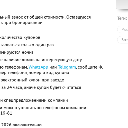
ьный взнос от общей стоимости. Оставшуюся
Теги:
ть при бронировании
Мос
количество купонов
Заг
зоваться только один раз
ммируются ночи)
те наличие домов на интересующую дату
по телефонам,
WhatsApp
или
Telegram
, сообщите Ф.
номер телефона, номер и код купона
 электронный купон при заезде
за 24 часа, иначе купон будет считаться
ими спецпредложениями компании
 можно уточнить по телефонам компании:
-19-61
а 2026 включительно