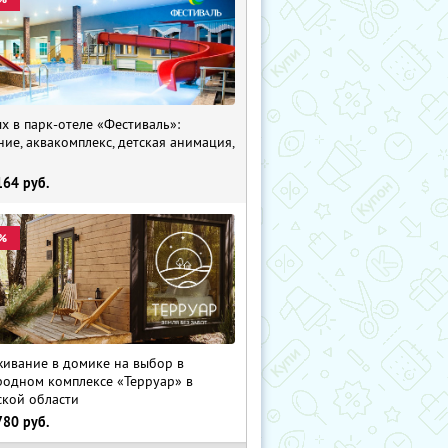
х в парк-отеле «Фестиваль»:
ние, аквакомплекс, детская анимация,
i
164
руб.
%
ивание в домике на выбор в
родном комплексе «Терруар» в
ской области
780
руб.