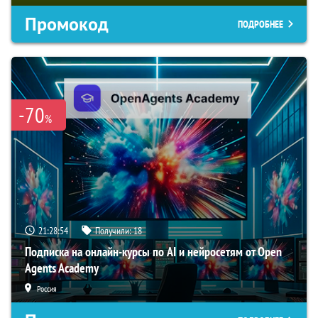
Промокод
ПОДРОБНЕЕ
-70
%
21:28:53
Получили:
18
Подписка на онлайн-курсы по AI и нейросетям от Open
Agents Academy
Россия