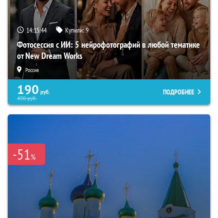
14:15:43
Купили:
9
Фотосессия с ИИ: 5 нейрофотографий в любой тематике
от New Dream Works
Россия
190
ПОДРОБНЕЕ
руб.
490
руб.
-51
%