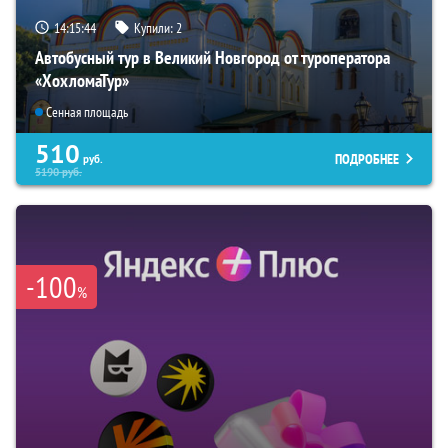
14:15:43
Купили:
2
Автобусный тур в Великий Новгород от туроператора
«ХохломаТур»
Сенная площадь
510
ПОДРОБНЕЕ
руб.
5190
руб.
-100
%