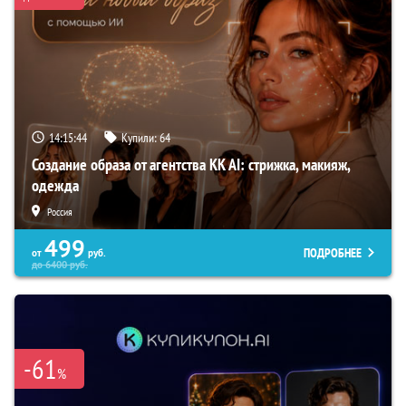
14:15:43
Купили:
64
Создание образа от агентства KK AI: стрижка, макияж,
одежда
Россия
499
ПОДРОБНЕЕ
от
руб.
до
6400
руб.
-61
%