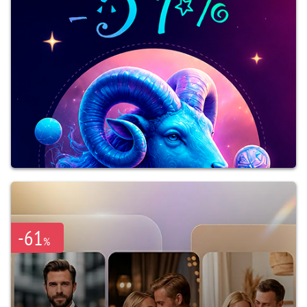
-61
%