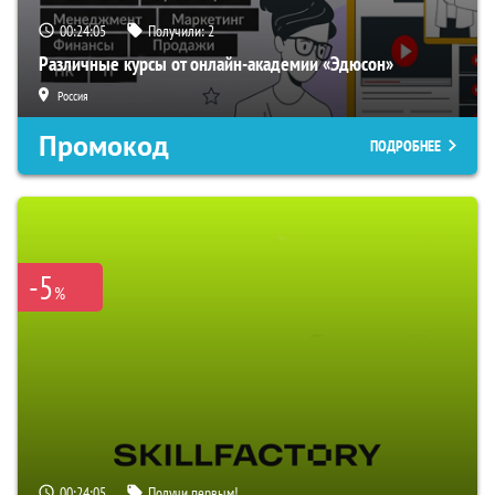
00:24:04
Получили:
2
Различные курсы от онлайн-академии «Эдюсон»
Россия
Промокод
ПОДРОБНЕЕ
-5
%
00:24:04
Получи первым!