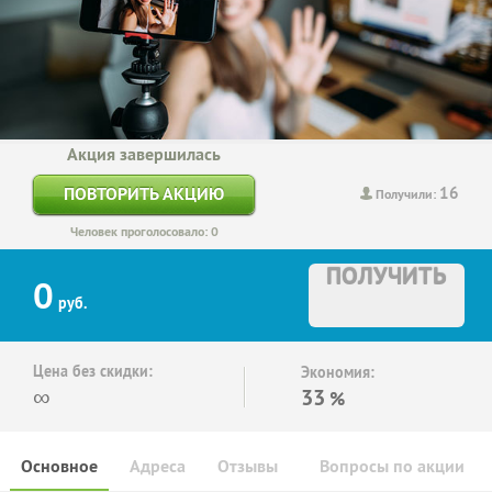
Акция завершилась
16
ПОВТОРИТЬ АКЦИЮ
Получили:
Человек проголосовало: 0
ПОЛУЧИТЬ
0
руб.
Цена без скидки:
Экономия:
∞
33
%
Основное
Адреса
Отзывы
Вопросы по акции