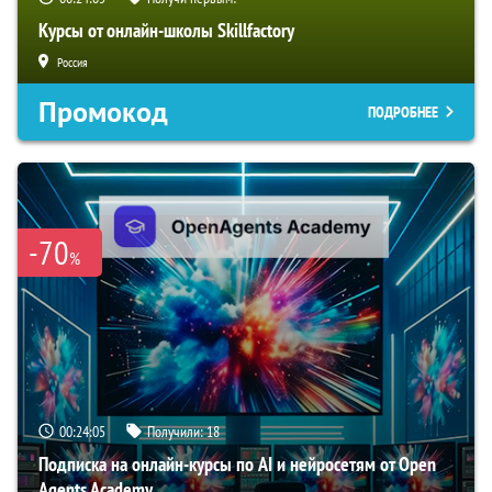
Курсы от онлайн-школы Skillfactory
Россия
Промокод
ПОДРОБНЕЕ
-70
%
00:24:04
Получили:
18
Подписка на онлайн-курсы по AI и нейросетям от Open
Agents Academy