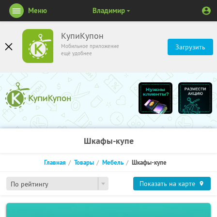
Меню
Владимир
КупиКупон
Мобильное приложение
Загрузить
ещё удобнее
Шкафы-купе
Главная
Товары
Мебель
Шкафы-купе
Показать на карте
По рейтингу