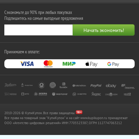
Сэкономьте до 90% при любых покупках
Подпишитесь на самые выгодные предложения
Принимаем к оплате:
2010-2026 © КупиКупон. Все права защищены.
Все права на товарный знак "КупиКупон" и на сайт www.kupikupon.ru принадлежат
OOO «Агентство цифровых решений» ИНН 7705523387, ОГРН 1127747063212