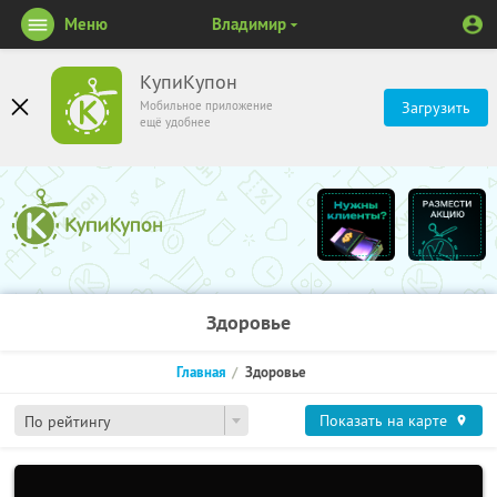
Меню
Владимир
КупиКупон
Мобильное приложение
Загрузить
ещё удобнее
Здоровье
Главная
Здоровье
Показать на карте
По рейтингу