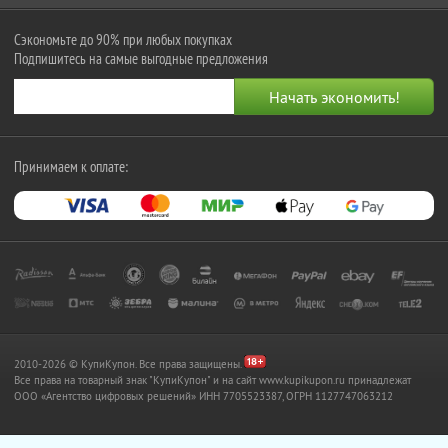
Сэкономьте до 90% при любых покупках
Подпишитесь на самые выгодные предложения
Принимаем к оплате:
2010-2026 © КупиКупон. Все права защищены.
Все права на товарный знак "КупиКупон" и на сайт www.kupikupon.ru принадлежат
OOO «Агентство цифровых решений» ИНН 7705523387, ОГРН 1127747063212