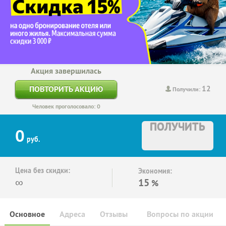
Акция завершилась
12
ПОВТОРИТЬ АКЦИЮ
Получили:
Человек проголосовало: 0
ПОЛУЧИТЬ
0
руб.
Цена без скидки:
Экономия:
∞
15
%
Основное
Адреса
Отзывы
Вопросы по акции