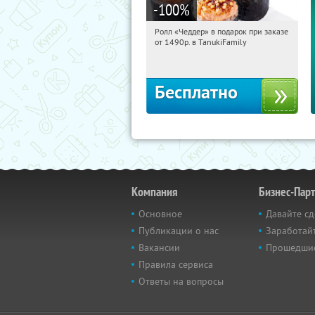
-100
%
Ролл «Чеддер» в подарок при заказе
20:05:34
Получили:
108
от 1490р. в TanukiFamily
Россия
Бесплатно
Компания
Бизнес-Пар
Основное
Давайте сд
Публикации о нас
Заработайт
Вакансии
Прошедши
Правила сервиса
Ответы на вопросы