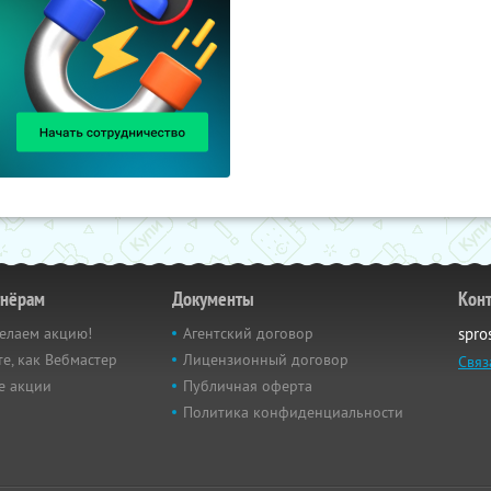
тнёрам
Документы
Кон
елаем акцию!
Агентский договор
spro
е, как Вебмастер
Лицензионный договор
Связ
е акции
Публичная оферта
Политика конфиденциальности