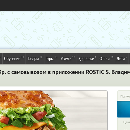
1
31
26
13
12
1
16
6
Обучение
Товары
Туры
Услуги
Здоровье
Отели
Дети
99р. с самовывозом в приложении ROSTIC'S. Влади
Получ
Цена