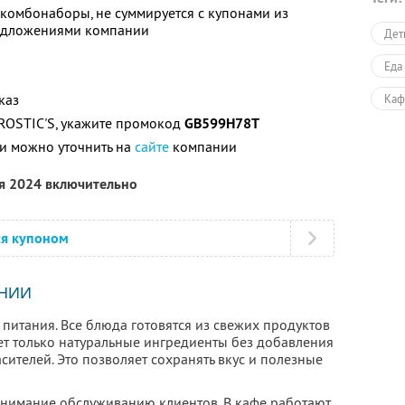
 комбонаборы, не суммируется с купонами из
едложениями компании
Дет
Еда
каз
Каф
ROSTIC'S, укажите промокод
GB599H78T
Еда
и можно уточнить на
сайте
компании
ря 2024 включительно
ся купоном
НИИ
 питания. Все блюда готовятся из свежих продуктов
ет только натуральные ингредиенты без добавления
сителей. Это позволяет сохранять вкус и полезные
внимание обслуживанию клиентов. В кафе работают