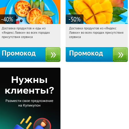
-40
%
-50
%
Доставка продуктов и еды из
Доставка продуктов из «Яндекс
20:05:34
Получили:
38
20:05:34
Получили:
165
«Яндекс Лавки» во всех городах
Лавки» во всех городах присутствия
Россия
Россия
присутствия сервиса
сервиса
Промокод
Промокод