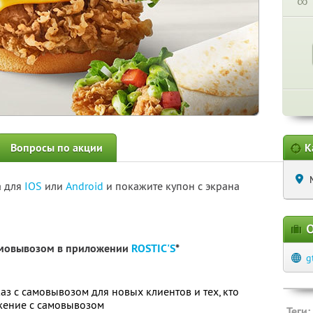
∞
Вопросы по акции
К
а для
IOS
или
Android
и покажите купон с экрана
О
самовывозом в приложении
ROSTIC'S
*
g
аз с самовывозом для новых клиентов и тех, кто
жение с самовывозом
Теги: