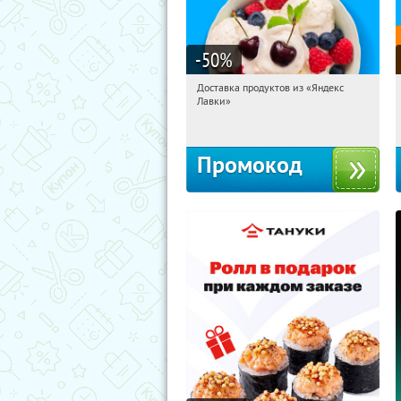
-50
%
Доставка продуктов из «Яндекс
20:05:34
Получили:
5
Лавки»
Россия
Промокод