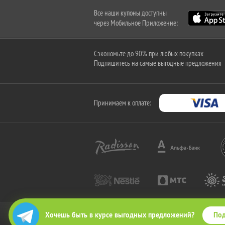
Все наши купоны доступны
через Мобильное Приложение:
Сэкономьте до 90% при любых покупках
Подпишитесь на самые выгодные предложения
Принимаем к оплате:
Под
Хочешь быть в курсе выгодных предложений?
2010-2026 © КупиКупон. Все права защищены.