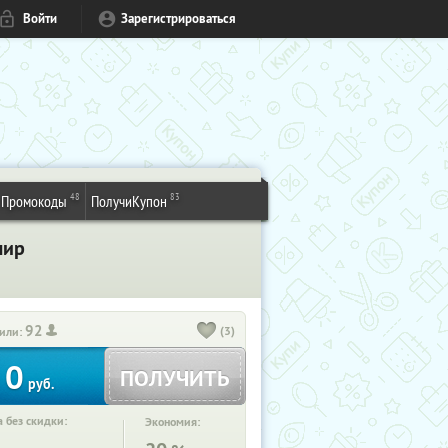
Войти
Зарегистрироваться
48
83
Промокоды
ПолучиКупон
мир
92
(3)
или:
0
ПОЛУЧИТЬ
руб.
 без скидки:
Экономия: