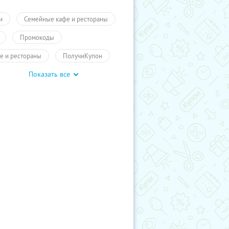
и
Семейные кафе и рестораны
Промокоды
е и рестораны
ПолучиКупон
Показать все