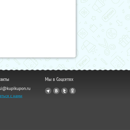
такты
Мы в Соцсетях
si@kupikupon.ru
аться с нами