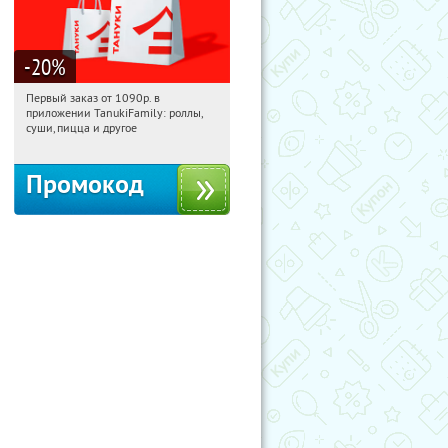
-20
%
Первый заказ от 1090р. в
20:05:34
Получили:
256
приложении TanukiFamily: роллы,
Россия
суши, пицца и другое
Промокод