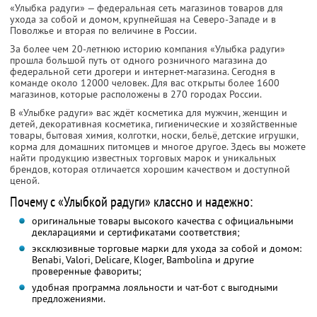
«Улыбка радуги» — федеральная сеть магазинов товаров для
ухода за собой и домом, крупнейшая на Северо-Западе и в
Поволжье и вторая по величине в России.
За более чем 20-летнюю историю компания «Улыбка радуги»
прошла большой путь от одного розничного магазина до
федеральной сети дрогери и интернет-магазина. Сегодня в
команде около 12000 человек. Для вас открыты более 1600
магазинов, которые расположены в 270 городах России.
В «Улыбке радуги» вас ждёт косметика для мужчин, женщин и
детей, декоративная косметика, гигиенические и хозяйственные
товары, бытовая химия, колготки, носки, бельё, детские игрушки,
корма для домашних питомцев и многое другое. Здесь вы можете
найти продукцию известных торговых марок и уникальных
брендов, которая отличается хорошим качеством и доступной
ценой.
Почему с «Улыбкой радуги» классно и надежно:
оригинальные товары высокого качества с официальными
декларациями и сертификатами соответствия;
эксклюзивные торговые марки для ухода за собой и домом:
Benabi, Valori, Delicare, Kloger, Bambolina и другие
проверенные фавориты;
удобная программа лояльности и чат-бот с выгодными
предложениями.