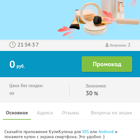
2
:
:
Получили:
0
руб.
Цена без скидки:
Экономия:
∞
30
%
Основное
Адреса
Отзывы
Вопросы по акции
Скачайте приложение КупиКупона для
IOS
или
Android
и
покажите купон с экрана смартфона. Это удобно :)